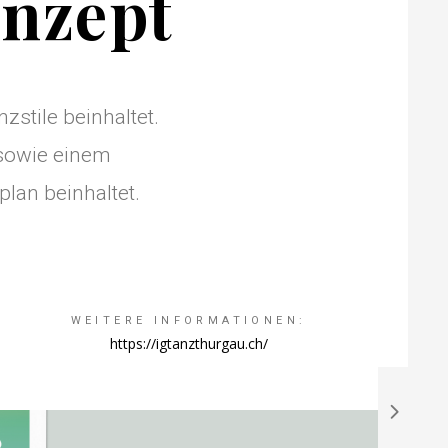
nzept
zstile beinhaltet.
 sowie einem
an beinhaltet.
WEITERE INFORMATIONEN:
https://igtanzthurgau.ch/