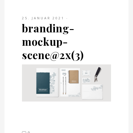
25. JANUAR 2021
branding-
mockup-
scene@2x(3)
0